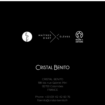
CRISTAL BENITO
188 bis rue Gabriel Péri
92700 Colombes
FRANCE
Phone: +33 (0)1 42 42 60 76
f.benito@cristal-benito.fr