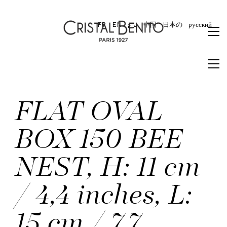
FR
EN
برع
中国
日本の
русский
FLAT OVAL
BOX 150 BEE
NEST, H: 11 cm
/ 4,4 inches, L:
15 cm / 7,7