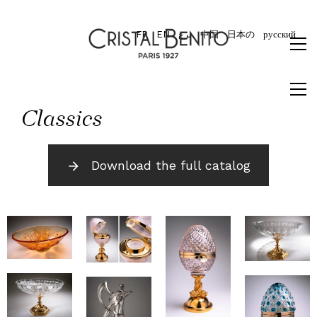
FR
EN
برع
中国
日本の
русский
Classics
Download the full catalog