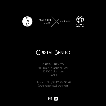
CRISTAL BENITO
188 bis rue Gabriel Péri
92700 Colombes
FRANCE
Phone: +33 (0)1 42 42 60 76
f.benito@cristal-benito.fr