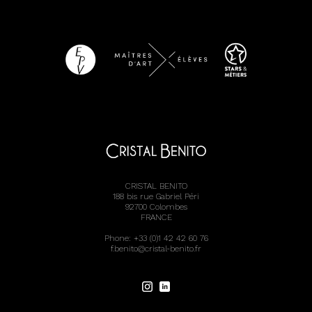
CRISTAL BENITO
188 bis rue Gabriel Péri
92700 Colombes
FRANCE
Phone: +33 (0)1 42 42 60 76
f.benito@cristal-benito.fr