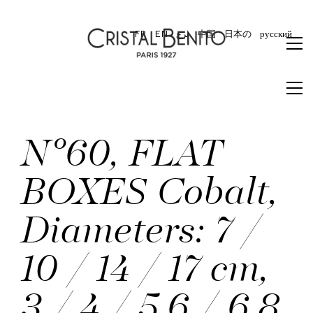
FR
EN
برع
中国
日本の
русский
N°60, FLAT
BOXES Cobalt,
Diameters: 7 /
10 / 14 / 17 cm,
3 / 4 / 5,6 / 6,8