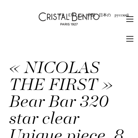
FR
EN
برع
中国
日本の
русский
« NICOLAS
THE FIRST »
Bear Bar 320
star clear
Unique piece, 8