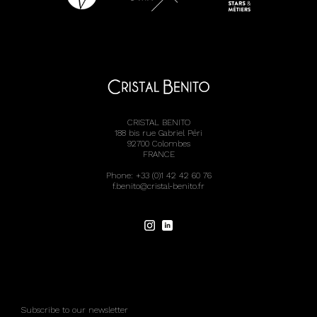
CRISTAL BENITO
188 bis rue Gabriel Péri
92700 Colombes
FRANCE
Phone: +33 (0)1 42 42 60 76
f.benito@cristal-benito.fr
Subscribe to our newsletter