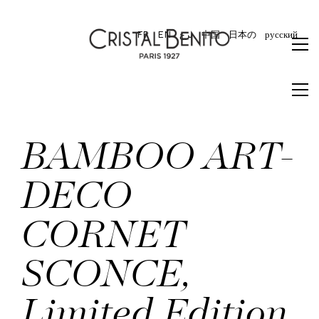
FR
EN
برع
中国
日本の
русский
BAMBOO ART-
DECO
CORNET
SCONCE,
Limited Edition