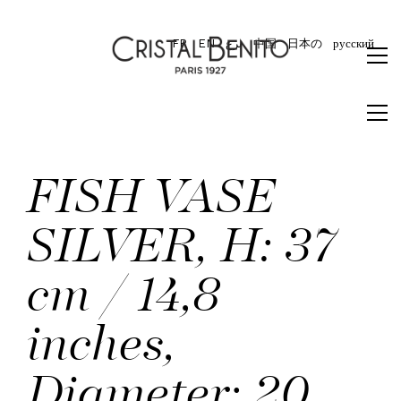
FR
EN
برع
中国
日本の
русский
FISH VASE
SILVER, H: 37
cm / 14,8
inches,
Diameter: 20