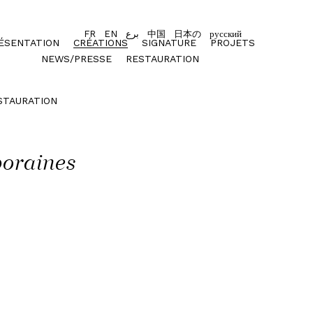
FR
EN
برع
中国
日本の
русский
ÉSENTATION
CRÉATIONS
SIGNATURE
PROJETS
NEWS/PRESSE
RESTAURATION
STAURATION
poraines