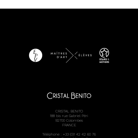
CRISTAL BENITO
188 bis rue Gabriel Péri
92700 Colombes
FRANCE
Téléphone : +33 (0)1 42 42 60 76